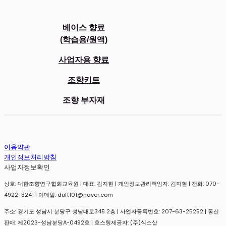
베이스 향료
(학습용/원액)
사업자용 향료
조향키트
조향 부자재
이용약관
개인정보처리방침
사업자정보확인
상호: 대한조향연구협회교육원 | 대표: 김지현 | 개인정보관리책임자: 김지현 | 전화: 070-
4922-3241 | 이메일: duft101@naver.com
주소: 경기도 성남시 분당구 성남대로345 2층 | 사업자등록번호:
207-63-25252
| 통신
판매:
제2023-성남분당A-0492호
| 호스팅제공자: (주)식스샵