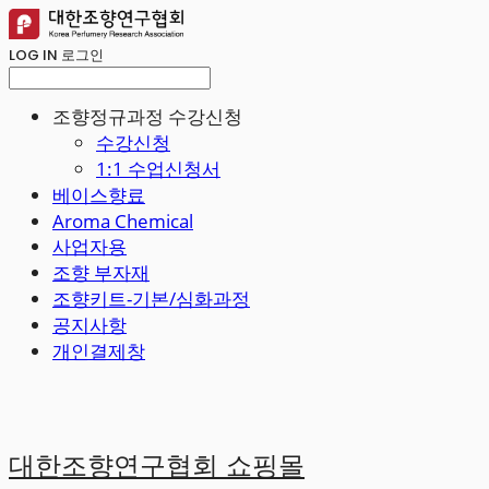
LOG IN
로그인
조향정규과정 수강신청
수강신청
1:1 수업신청서
베이스향료
Aroma Chemical
사업자용
조향 부자재
조향키트-기본/심화과정
공지사항
개인결제창
대한조향연구협회 쇼핑몰